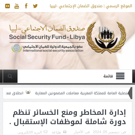
الموقع الرسمي | صندوق الضمان الإجتماعي -ليبيا
قائمة
مملكة المغربية معاملات المضمونين المغاربة
انطلاق فعاليات ورشة عمل “نحو ت
إدارة المخاطر ومنع الخسائر تنظم
دورة شاملة لموظفات الإستقبال .
فى:
ديسمبر 05, 2024
فى:
الأخبار
طباعة
البريد الالكترونى