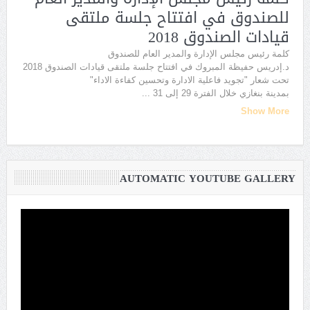
للصندوق في افتتاح جلسة ملتقى
قيادات الصندوق 2018
كلمة رئيس مجلس الإدارة والمدير العام للصندوق
د.إدريس حفيظة المبروك في افتتاح جلسة ملتقى قيادات الصندوق 2018
تحت شعار "تجويد فاعلية الادارة وتحسين كفاءة الاداء"
بمدينة بنغازي خلال الفترة 29 إلى 31
...
Show More
AUTOMATIC YOUTUBE GALLERY