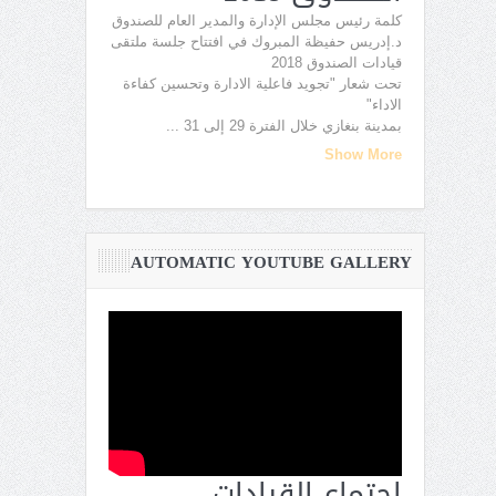
كلمة رئيس مجلس الإدارة والمدير العام للصندوق
د.إدريس حفيظة المبروك في افتتاح جلسة ملتقى
قيادات الصندوق 2018
تحت شعار "تجويد فاعلية الادارة وتحسين كفاءة
الاداء"
بمدينة بنغازي خلال الفترة 29 إلى 31
...
Show More
AUTOMATIC YOUTUBE GALLERY
اجتماع القيادات