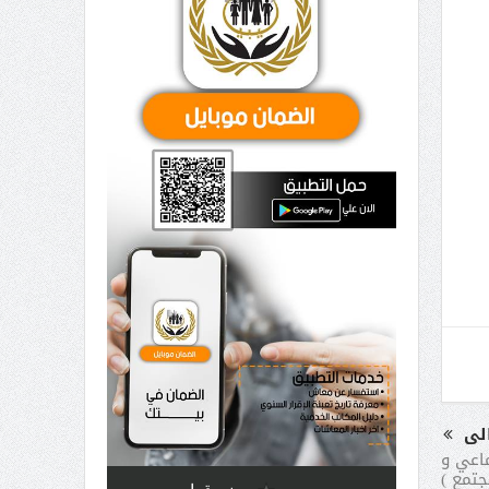
الى
ماعي و
جتمع )