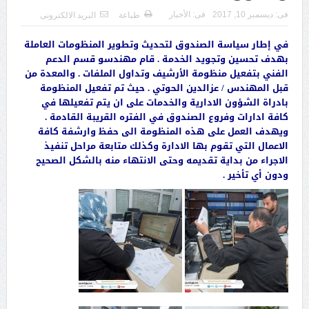
فى:
ديسمبر 10, 2017
فى:
الأخبار
طباعة
البريد الالكترونى
في إطار سياسة الصندوق لتحديث وتطوير المنظومات العاملة
بهدف تحسين وتجويد الخدمة . قام مهندسو قسم الدعم
الفني بتفعيل منظومة الأرشيف وتداول الملفات . والمعدة من
قبل المهندس / عزالدين الحوتي . حيث تم تفعيل المنظومة
بادراة الشؤون الادارية والخدمات على ان يتم تفعيلها في
كافة ادارات وفروع الصندوق في الفتره القريبة القادمة .
ويهدف العمل على هذه المنظومة الى حفظ وارشفة كافة
الاعمال التي تقوم بها الادارة وكذلك متابعة مراحل تنفيذ
الاجراء من بداية تقديمه وحتى الانتهاء منه بالشكل الصحيح
ودون أي تأخير .