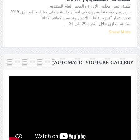
كلمة رئيس مجلس الإدارة والمدير العام للصندوق
د.إدريس حفيظة المبروك في افتتاح جلسة ملتقى قيادات الصندوق 2018
تحت شعار "تجويد فاعلية الادارة وتحسين كفاءة الاداء"
بمدينة بنغازي خلال الفترة 29 إلى 31
...
Show More
AUTOMATIC YOUTUBE GALLERY