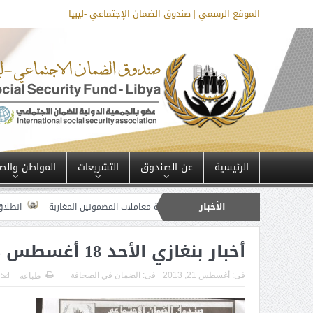
الموقع الرسمي | صندوق الضمان الإجتماعي -ليبيا
الرئيسية
عن الصندوق
التشريعات
المواطن والص
الأخبار
ية العامة للمملكة المغربية معاملات المضمونين المغاربة
انطلاق فعاليات ورش
أخبار بنغازي الأحد 18 أغسطس 2013م
فى:
أغسطس 21, 2013
فى:
الضمان في الصحافة
طباعة