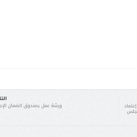
الت
ورشة عمل بصندوق الضمان الإج
عتماد
مجلس