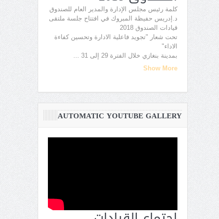
كلمة رئيس مجلس الإدارة والمدير العام للصندوق
د.إدريس حفيظة المبروك في افتتاح جلسة ملتقى
قيادات الصندوق 2018
تحت شعار "تجويد فاعلية الادارة وتحسين كفاءة
الاداء"
بمدينة بنغازي خلال الفترة 29 إلى 31
...
Show More
AUTOMATIC YOUTUBE GALLERY
اجتماع القيادات