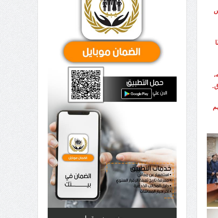
س
ا
،
ق.
م