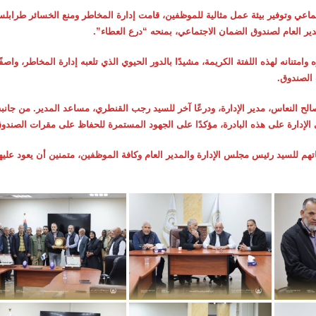
اعي وتوفير بيئة عمل مثالية للموظفين، قامت إدارة المخاطر ومنع الخسائر طرابل
ير العام لصندوق الضمان الاجتماعي، بمنحه “درع العطاء”.
تنانه لهذه اللفتة الكريمة، مشيدًا بالدور الحيوي الذي تلعبه إدارة المخاطر، واصفً
 الصندوق.
الح النعاس، مدير الإدارة، ودرعًا آخر للسيد رجب القنطري، مساعد المدير. من جانبه
لإدارة على هذه البادرة، مؤكدًا على الجهود المستمرة للحفاظ على مقرات الصندو
تهم للسيد رئيس مجلس الإدارة والمدير العام وكافة الموظفين، متمنين أن يعود عليه