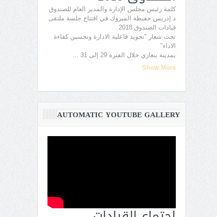
كلمة رئيس مجلس الإدارة والمدير العام للصندوق
د.إدريس حفيظة المبروك في افتتاح جلسة ملتقى
قيادات الصندوق 2018
تحت شعار "تجويد فاعلية الادارة وتحسين كفاءة
الاداء"
بمدينة بنغازي خلال الفترة 29 إلى 31
...
Show More
AUTOMATIC YOUTUBE GALLERY
اجتماع القيادات