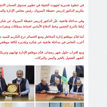
في خطوة تقديرية لجهوده الحثيثة في تطوير صندوق الضمان الاجتم
بتكريم الدكتور إدريس حفيظة المبروك، رئيس مجلس الإدارة والمد
وفي مداخلة هاتفية، عبّر الدكتور إدريس حفيظة المبروك عن شكره وام
إياها بالدرع الحصين وخط الدفاع الأمامي لحماية ممتلكات ومقرات
كما قدّم موظفو إدارة المخاطر ومنع الخسائر درع التكريم للسيد ص
أعرب النعاس في مداخلة هاتفية عن شكره وتقديره لكافة موظفي ا
ومع اقتراب حلول شهر رمضان، قدّم موظفو الإدارة تهانيهم وتبريكا
الشهر الفضيل بالخير واليمن والبركات.