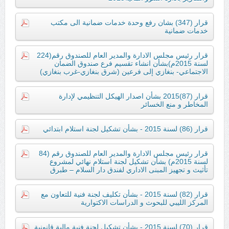
قرار (347) بشان رفع وحدة خدمات ضمانية الى مكتب
خدمات ضمانية
قرار رئيس مجلس الادارة والمدير العام للصندوق رقم(224
لسنة 2015م)بشأن انشاء تقسيم فرع صندوق الضمان
الاجتماعي- بنغازي إلى فرعين (شرق بنغازي-غرب بنغازي)
قرار (87)2015 بشأن اصدار الهيكل التنظيمي لإدارة
المخاطر و منع الخسائر
قرار (86) لسنة 2015 - بشأن تشكيل لجنة استلام ابتدائي
قرار رئيس مجلس الادارة والمدير العام للصندوق رقم (84
لسنة 2015م) بشأن تشكيل لجنة استلام نهائي لمشروع
تأثيث و تجهيز المبنى الاداري لفندق دار السلام – طبرق
قرار (82) لسنة 2015 - بشأن تكليف لجنة فنية للتعاون مع
المركز الليبي للبحوث و الدراسات الاكتوارية
قرار (70) لسنة 2015 - بشأن تشكيل لجنة فنية مالية قانونية