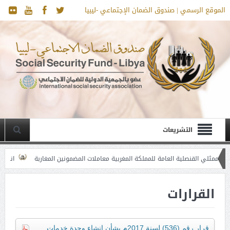
الموقع الرسمي | صندوق الضمان الإجتماعي -ليبيا
التشريعات
لية العامة للمملكة المغربية معاملات المضمونين المغاربة
انطلاق فعاليات ورش
القرارات
قرار رقم (536) لسنة 2017م بشأن إنشاء وحدة خدمات