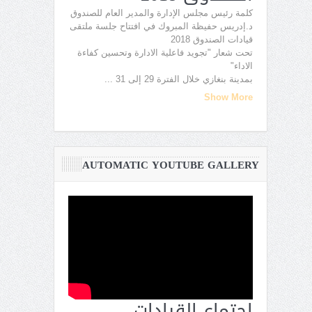
كلمة رئيس مجلس الإدارة والمدير العام للصندوق
د.إدريس حفيظة المبروك في افتتاح جلسة ملتقى
قيادات الصندوق 2018
تحت شعار "تجويد فاعلية الادارة وتحسين كفاءة
الاداء"
بمدينة بنغازي خلال الفترة 29 إلى 31
...
Show More
AUTOMATIC YOUTUBE GALLERY
اجتماع القيادات